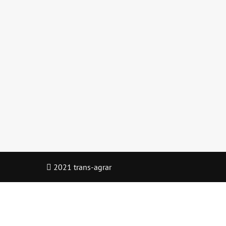
Die zarteste
Versuchung…
Details
2021 trans-agrar