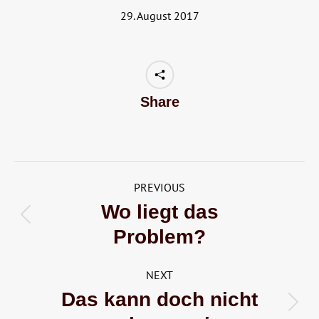
29. August 2017
Share
Post
PREVIOUS
navigation
Wo liegt das
Previous
Problem?
post:
NEXT
Das kann doch nicht
Next