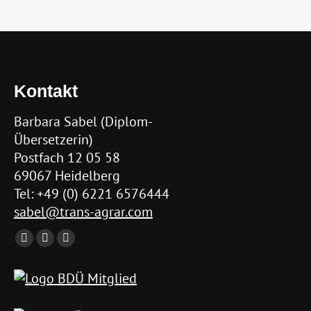
Kontakt
Barbara Sabel (Diplom-
Übersetzerin)
Postfach 12 05 58
69067 Heidelberg
Tel: +49 (0) 6221 6576444
sabel@trans-agrar.com
Find us on:
Facebook
Linkedin
Mail
page
page
page
opens
opens
opens
in
in
in